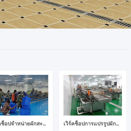
เวิร์คช็อปจำหน่ายผักสะอาด
เวิร์คช็อปการแปรรูปผักสะอาด