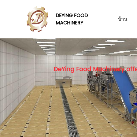
DEYING FOOD
บ้าน
MACHINERY
DeYing Food Machinery offe