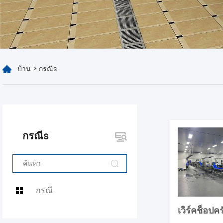
บ้าน
>
กรณีs
กรณีs
กรณี
เวิร์คช็อปค