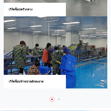
เวิร์คช็อปครัวกลาง
เวิร์คช็อปจำหน่ายผักสะอาด