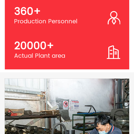
360
+
Production Personnel
20000
+
Actual Plant area