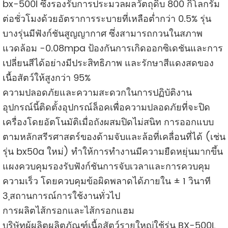
bx-500l ซึ่งรองรับการประมวลผลวัตถุดิบ 800 กิโลกรัม
ต่อชั่วโมงด้วยอัตราการระบายที่เหลือต่ำกว่า 0.5% รุ่น
บางรุ่นมีฟังก์ชันสูญญากาศ ซึ่งสามารถกวนในสภาพ
แวดล้อม -0.08mpa ป้องกันการเกิดออกซิเดชันและการ
เปลี่ยนสีได้อย่างมีประสิทธิภาพ และรักษาสีแดงสดของ
เนื้อสัตว์ให้สูงกว่า 95%
ความปลอดภัยและความสะดวกในการปฏิบัติงาน
อุปกรณ์นี้ติดตั้งอุปกรณ์ล็อคเพื่อความปลอดภัยที่จะปิด
เครื่องโดยอัตโนมัติเมื่อถังผสมปิดไม่สนิท การออกแบบ
ตามหลักสรีรศาสตร์ของด้ามจับและล้อที่เคลื่อนที่ได้ (เช่น
รุ่น bx50a ใหม่) ทำให้การทำงานมีความยืดหยุ่นมากขึ้น
แผงควบคุมรองรับฟังก์ชันการจับเวลาและการควบคุม
ความเร็ว โดยควบคุมข้อผิดพลาดได้ภายใน ± 1 วินาที
3,สถานการณ์การใช้งานทั่วไป
การผลิตไส้กรอกและไส้กรอกแฮม
บริษัทผู้ผลิตผลิตภัณฑ์เนื้อสัตว์รายใหญ่ใช้รุ่น BX-500L