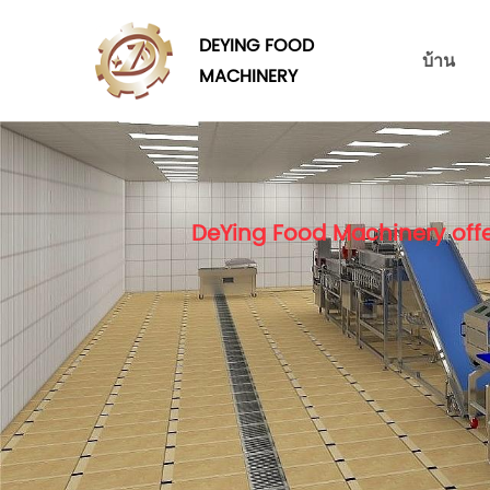
DEYING FOOD
บ้าน
MACHINERY
DeYing Food Machinery offe