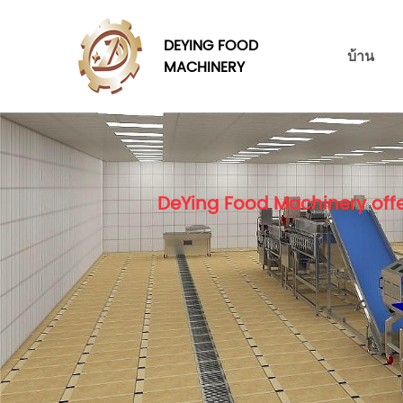
DEYING FOOD
บ้าน
MACHINERY
DeYing Food Machinery offe