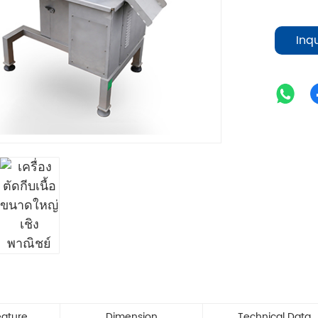
Inq
eature
Dimension
Technical Data