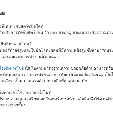
อย
นื้อนี้เหมาะกับสัตว์ชนิดใด?
สำหรับการตัดกีบสัตว์ เช่น วัว แกะ และหมู และเหมาะกับความต้อง
ประสิทธิภาพแค่ไหน?
ช้มอเตอร์กำลังสูงและใบมีดโลหะผสมที่มีความแข็งสูง ซึ่งสามารถ
ากและลดเวลาการทำงานด้วยตนเอง
นื้อเชิงพาณิชย์
เป็นไปตามมาตรฐานความปลอดภัยด้านอาหารหรือ
ทำจากสเตนเลสเกรดอาหารซึ่งทนต่อการกัดกร่อนและป้องกันสนิ
ห้แน่ใจว่าเป็นสภาพแวดล้อมการผลิตที่ถูกสุขอนามัย
อเชิงพาณิชย์ใช้งานง่ายหรือไม่?
มีระบบควบคุมอัจฉริยะและอินเทอร์เฟซหน้าจอสัมผัส ซึ่งใช้งานง่
ระยะเวลาสั้นๆ