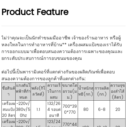
Product Feature
ไม่ว่าคุณจะเป็นนักทำขนมมืออาชีพ เจ้าของร้านอาหาร หรือผู้
หลงใหลในการทำอาหารที่บ้าน** เครื่องผสมแป้งของเราได้รับ
การออกแบบมาเพื่อตอบสนองความต้องการเฉพาะของคุณและ
ยกระดับประสบการณ์การอบขนมของคุณ
ต่อไปนี้เป็นพารามิเตอร์ที่แตกต่างกันของผลิตภัณฑ์เพื่อตอบ
สนองความต้องการของลูกค้าที่แตกต่างกัน:
แรงดันไ
ความเร็
ขนาดโด
ความจุข
ชื่อสินค้
พลัง(
กิโ
น้ำหนักสุ
การผลิต
ฟฟ้าที่กำ
วในการ
ยรวม(
ม
องลำไส้
า
ลวัตต์)
ทธิ(
กก.)
(
กก.)
หนด
ผสม
ม.)
(ลิตร)
เครื่องผ
~220v/
132/26
700*39
สมแป้ง
380v/5
1.1
4 รอบต่
80
6-8
20
0*770
20 ลิตร
0hz
อนาที
เครื่องผ
~220v/
123/24
770*44