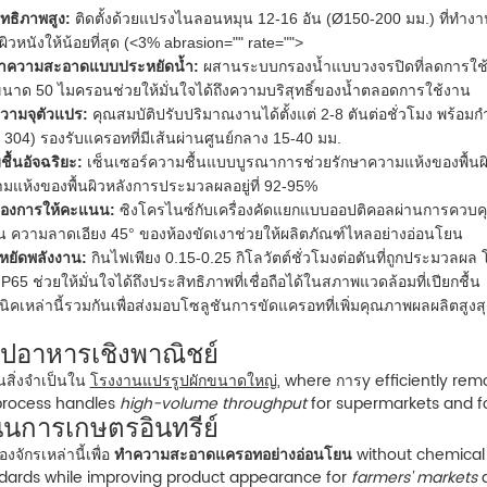
ทธิภาพสูง:
ติดตั้งด้วยแปรงไนลอนหมุน 12-16 อัน (Ø150-200 มม.) ที่ทำงานท
วหนังให้น้อยที่สุด (<3% abrasion="" rate="">
ทำความสะอาดแบบประหยัดน้ำ:
ผสานระบบกรองน้ำแบบวงจรปิดที่ลดการใช้น้ำล
นาด 50 ไมครอนช่วยให้มั่นใจได้ถึงความบริสุทธิ์ของน้ำตลอดการใช้งาน
ามจุตัวแปร:
คุณสมบัติปรับปริมาณงานได้ตั้งแต่ 2-8 ตันต่อชั่วโมง พร้อ
 304) รองรับแครอทที่มีเส้นผ่านศูนย์กลาง 15-40 มม.
ื้นอัจฉริยะ:
เซ็นเซอร์ความชื้นแบบบูรณาการช่วยรักษาความแห้งของพื้นผ
ามแห้งของพื้นผิวหลังการประมวลผลอยู่ที่ 92-95%
้ของการให้คะแนน:
ซิงโครไนซ์กับเครื่องคัดแยกแบบออปติคอลผ่านการควบค
ื่น ความลาดเอียง 45° ของห้องขัดเงาช่วยให้ผลิตภัณฑ์ไหลอย่างอ่อนโยน
หยัดพลังงาน:
กินไฟเพียง 0.15-0.25 กิโลวัตต์ชั่วโมงต่อตันที่ถูกประมวลผล 
IP65 ช่วยให้มั่นใจได้ถึงประสิทธิภาพที่เชื่อถือได้ในสภาพแวดล้อมที่เปียกชื้น
คเหล่านี้รวมกันเพื่อส่งมอบโซลูชันการขัดแครอทที่เพิ่มคุณภาพผลผลิตสูง
ูปอาหารเชิงพาณิชย์
นสิ่งจำเป็นใน
โรงงานแปรรูปผักขนาดใหญ่
, where การy efficiently remo
rocess handles
high-volume throughput
for supermarkets and fo
ินการเกษตรอินทรีย์
่องจักรเหล่านี้เพื่อ
ทำความสะอาดแครอทอย่างอ่อนโยน
without chemical 
andards while improving product appearance for
farmers' markets
a