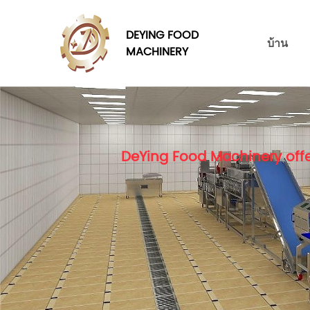
DEYING FOOD
บ้าน
MACHINERY
DeYing Food Machinery offe