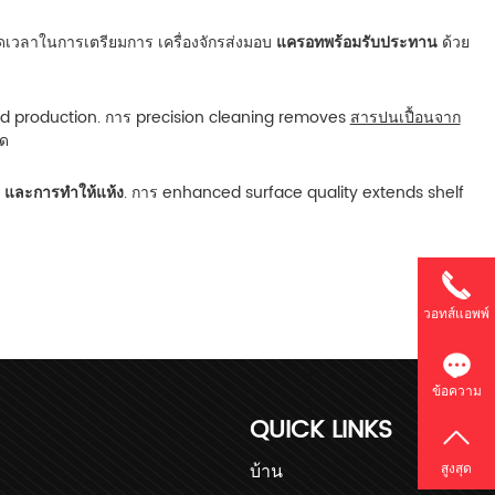
อลดเวลาในการเตรียมการ เครื่องจักรส่งมอบ
แครอทพร้อมรับประทาน
ด้วย
od production. การ precision cleaning removes
สารปนเปื้อนจาก
บด
ม้ และการทำให้แห้ง
. การ enhanced surface quality extends shelf
วอทส์แอพพ์
ข้อความ
QUICK LINKS
บ้าน
สูงสุด