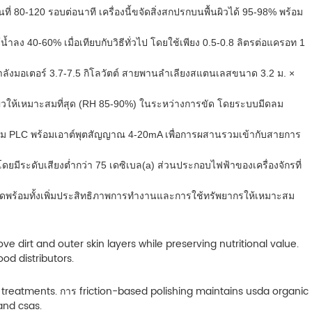
ี่ 80-120 รอบต่อนาที เครื่องนี้ขจัดสิ่งสกปรกบนพื้นผิวได้ 95-98% พร้อม
ง 40-60% เมื่อเทียบกับวิธีทั่วไป โดยใช้เพียง 0.5-0.8 ลิตรต่อแครอท 1
มกำลังมอเตอร์ 3.7-7.5 กิโลวัตต์ สายพานลำเลียงสแตนเลสขนาด 3.2 ม. ×
ิวให้เหมาะสมที่สุด (RH 85-90%) ในระหว่างการขัด โดยระบบมีดลม
ุม PLC พร้อมเอาต์พุตสัญญาณ 4-20mA เพื่อการผสานรวมเข้ากับสายการ
โดยมีระดับเสียงต่ำกว่า 75 เดซิเบล(a) ส่วนประกอบไฟฟ้าของเครื่องจักรที่
สุดพร้อมทั้งเพิ่มประสิทธิภาพการทำงานและการใช้ทรัพยากรให้เหมาะสม
ve dirt and outer skin layers while preserving nutritional value.
od distributors.
treatments. การ friction-based polishing maintains usda organic
nd csas.