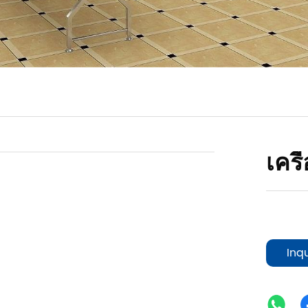
เคร
Inq