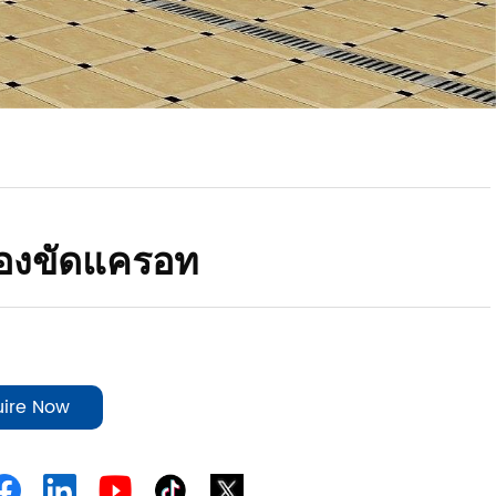
ื่องขัดแครอท
uire Now