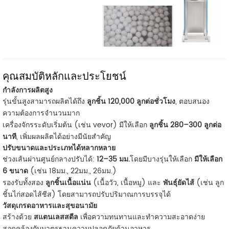
คุณสมบัติหลักและประโยชน์
กำลังการผลิตสูง
รุ่นขั้นสูงสามารถผลิตได้ถึง
ลูกชิ้น 120,000 ลูกต่อชั่วโมง
, ตอบสนอง
ความต้องการจำนวนมาก
เครื่องจักรระดับเริ่มต้น (เช่น vevor) มีให้เลือก
ลูกชิ้น 280–300 ลูกต่อ
นาที
, เพิ่มผลผลิตได้อย่างมีนัยสำคัญ
ปรับขนาดและประเภทได้หลากหลาย
ช่วงเส้นผ่านศูนย์กลางปรับได้:
12–35 มม.
โดยมีบางรุ่นให้เลือก
มีให้เลือก
6 ขนาด
(เช่น 18มม., 22มม., 26มม.)
รองรับทั้งสอง
ลูกชิ้นเนื้อแน่น
(เนื้อวัว, เนื้อหมู) และ
พันธุ์ยัดไส้
(เช่น ลูก
ชิ้นไก่สอดไส้ชีส) โดยสามารถปรับปริมาณการบรรจุได้
วัสดุเกรดอาหารและสุขอนามัย
สร้างด้วย
สแตนเลสสตีล
เพื่อความทนทานและทำความสะอาดง่าย
สอดคล้องกับมาตรฐานความปลอดภัยด้านอาหาร