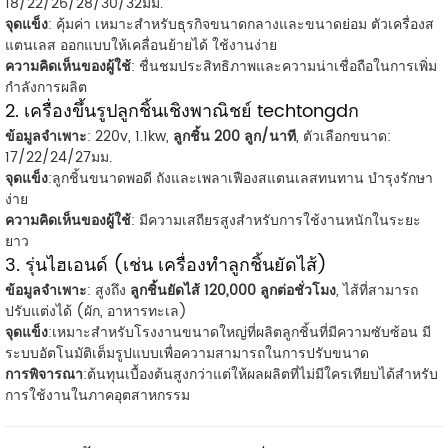
18/22/26/28/30/32มม.
จุดแข็ง
: คุ้มค่า เหมาะสำหรับธุรกิจขนาดกลางและขนาดย่อม ตัวเครื่องส
แตนเลส ออกแบบให้เคลื่อนย้ายได้ ใช้งานง่าย
ความคิดเห็นของผู้ใช้
: ชื่นชมประสิทธิภาพและความน่าเชื่อถือในการเพิ่ม
กำลังการผลิต
2. เครื่องขึ้นรูปลูกชิ้นเชิงพาณิชย์ techtongdก
ข้อมูลจำเพาะ
: 220v, 1.1kw,
ลูกชิ้น 200 ลูก/นาที
, ตัวเลือกขนาด:
17/22/24/27มม.
จุดแข็ง
:ลูกชิ้นขนาดพอดี ถังและเพลาเฟืองสแตนเลสทนทาน บำรุงรักษา
ง่าย
ความคิดเห็นของผู้ใช้
: มีความเสถียรสูงสำหรับการใช้งานหนักในระยะ
ยาว
3. รุ่นไฮเอนด์ (เช่น เครื่องทำลูกชิ้นยัดไส้)
ข้อมูลจำเพาะ
: สูงถึง
ลูกชิ้นยัดไส้ 120,000 ลูกต่อชั่วโมง
, ไส้ที่สามารถ
ปรับแต่งได้ (ผัก, อาหารทะเล)
จุดแข็ง
:เหมาะสำหรับโรงงานขนาดใหญ่ที่ผลิตลูกชิ้นที่มีความซับซ้อน มี
ระบบอัตโนมัติเต็มรูปแบบเพื่อความสามารถในการปรับขนาด
การพิจารณา
:ต้นทุนเบื้องต้นสูงกว่าแต่ให้ผลผลิตที่ไม่มีใครเทียบได้สำหรับ
การใช้งานในภาคอุตสาหกรรม