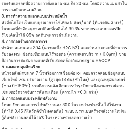
รองรับแครอทที่มีความยาวตั้งแต่ 15 ซม. ถึง 30 ซม. โดยมีความแม่นยำใน
การวางตำแหน่ง ±2 มม.
3. การทำความสะอาดแบบประหยัดน้ำ
หัวฉีดไฮโดรเจ็ทแบบบูรณาการใช้เพียง
5 ลิตร/นาที
(ที่แรงดัน 3 บาร์)
ในขณะที่กำจัดอนุภาคเปลือกที่เหลือได้ 99.3% ระบบกรองแบบวงจรปิด
รีไซเคิลน้ำได้ 85% ลดต้นทุนการดำเนินงาน
4. การก่อสร้างเกรดอาหาร
ทำด้วย
สแตนเลส 304
(ความแข็ง HRC 52) และส่วนประกอบที่ผ่านการ
รับรอง NSF ข้อต่อเชื่อมแบบไร้รอยต่อ (ความหยาบผิว rก ≤ 0.8μm) ช่วย
ป้องกันการสะสมของแบคทีเรีย สอดคล้องกับมาตรฐาน HACCP
5. แผงควบคุมอัจฉริยะ
หน้าจอสัมผัสขนาด 7 นิ้วพร้อมการเชื่อมต่อ IoT คอยตรวจสอบข้อมูลแบบ
เรียลไทม์ เช่น ปริมาณงาน (สูงสุด 18 ตัน/ชั่วโมง) และอุณหภูมิมอเตอร์
(ช่วง 0–150°c) รวมถึงการแจ้งเตือนการบำรุงรักษาเชิงคาดการณ์ผ่าน
เซ็นเซอร์ตรวจจับการสั่นสะเทือน
(ความไว ±0.01 กรัม)
6. การออกแบบประหยัดพลังงาน
โหมด Eco จะลดการใช้พลังงานลง 30% ในระหว่างช่วงที่ไม่ได้ใช้งาน
(ทำได้ 0.45 กิโลวัตต์ชั่วโมงต่อตัน) ระบบเบรกแบบสร้างพลังงานใหม่จะ
กู้คืนพลังงานจลน์ได้ 15% ในระหว่างช่วงลดความเร็ว