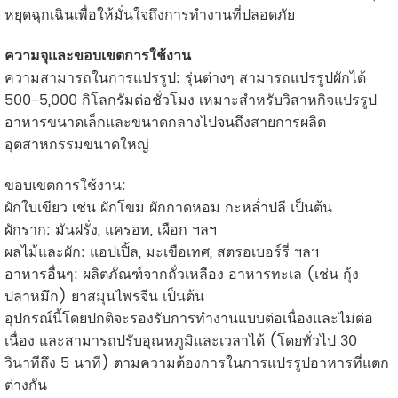
หยุดฉุกเฉินเพื่อให้มั่นใจถึงการทำงานที่ปลอดภัย
ความจุและขอบเขตการใช้งาน
ความสามารถในการแปรรูป: รุ่นต่างๆ สามารถแปรรูปผักได้
500-5,000 กิโลกรัมต่อชั่วโมง เหมาะสำหรับวิสาหกิจแปรรูป
อาหารขนาดเล็กและขนาดกลางไปจนถึงสายการผลิต
อุตสาหกรรมขนาดใหญ่
ขอบเขตการใช้งาน:
ผักใบเขียว เช่น ผักโขม ผักกาดหอม กะหล่ำปลี เป็นต้น
ผักราก: มันฝรั่ง, แครอท, เผือก ฯลฯ
ผลไม้และผัก: แอปเปิ้ล, มะเขือเทศ, สตรอเบอร์รี่ ฯลฯ
อาหารอื่นๆ: ผลิตภัณฑ์จากถั่วเหลือง อาหารทะเล (เช่น กุ้ง
ปลาหมึก) ยาสมุนไพรจีน เป็นต้น
อุปกรณ์นี้โดยปกติจะรองรับการทำงานแบบต่อเนื่องและไม่ต่อ
เนื่อง และสามารถปรับอุณหภูมิและเวลาได้ (โดยทั่วไป 30
วินาทีถึง 5 นาที) ตามความต้องการในการแปรรูปอาหารที่แตก
ต่างกัน