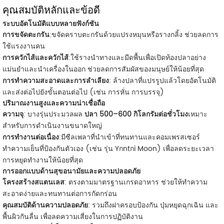
คุณสมบัติหลักและข้อดี
ระบบอัตโนมัติแบบหลายฟังก์ชัน
การขจัดตะกรัน
:ขจัดคราบตะกรันด้วยแปรงหมุนหรือรางกลิ้ง ช่วยลดการ
ใช้แรงงานคน
การควักไส้และควักไส้
:ใช้รางนำทางและมีดพื้นเพื่อเปิดท้องปลาอย่าง
แม่นยำและนำเครื่องในออก ช่วยลดการสัมผัสของมนุษย์ให้น้อยที่สุด
การทำความสะอาดและการลำเลียง
: ล้างปลาที่แปรรูปแล้วโดยอัตโนมัติ
และส่งต่อไปยังขั้นตอนต่อไป (เช่น การหั่น การบรรจุ)
ปริมาณงานสูงและความน่าเชื่อถือ
ความจุ
: บางรุ่นประมวลผล
ปลา 500–600 กิโลกรัมต่อชั่วโมง
เหมาะ
สำหรับการดำเนินงานขนาดใหญ่
การทำงานต่อเนื่อง
:มีซีลเพลาที่นำเข้าที่ทนทานและคอมเพรสเซอร์
ทำความเย็นที่ป้องกันตัวเอง (เช่น รุ่น Yกntกi Moon) เพื่อลดระยะเวลา
การหยุดทำงานให้น้อยที่สุด
การออกแบบด้านสุขอนามัยและความปลอดภัย
โครงสร้างสแตนเลส
: ตรงตามมาตรฐานเกรดอาหาร ช่วยให้ทำความ
สะอาดง่ายและทนทานต่อการกัดกร่อน
คุณสมบัติด้านความปลอดภัย
: รวมถึงฝาครอบป้องกัน ปุ่มหยุดฉุกเฉิน และ
พื้นผิวกันลื่น เพื่อลดความเสี่ยงในการปฏิบัติงาน