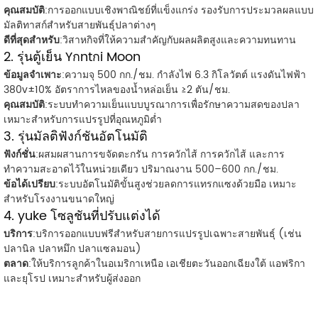
คุณสมบัติ
:การออกแบบเชิงพาณิชย์ที่แข็งแกร่ง รองรับการประมวลผลแบบ
มัลติทาสก์สำหรับสายพันธุ์ปลาต่างๆ
ดีที่สุดสำหรับ
:วิสาหกิจที่ให้ความสำคัญกับผลผลิตสูงและความทนทาน
2. รุ่นตู้เย็น Yกntกi Moon
ข้อมูลจำเพาะ
:ความจุ 500 กก./ชม. กำลังไฟ 6.3 กิโลวัตต์ แรงดันไฟฟ้า
380v±10% อัตราการไหลของน้ำหล่อเย็น ≥2 ตัน/ชม.
คุณสมบัติ
:ระบบทำความเย็นแบบบูรณาการเพื่อรักษาความสดของปลา
เหมาะสำหรับการแปรรูปที่อุณหภูมิต่ำ
3. รุ่นมัลติฟังก์ชันอัตโนมัติ
ฟังก์ชั่น
:ผสมผสานการขจัดตะกรัน การควักไส้ การควักไส้ และการ
ทำความสะอาดไว้ในหน่วยเดียว ปริมาณงาน 500–600 กก./ชม.
ข้อได้เปรียบ
:ระบบอัตโนมัติขั้นสูงช่วยลดการแทรกแซงด้วยมือ เหมาะ
สำหรับโรงงานขนาดใหญ่
4. yuke โซลูชันที่ปรับแต่งได้
บริการ
:บริการออกแบบฟรีสำหรับสายการแปรรูปเฉพาะสายพันธุ์ (เช่น
ปลานิล ปลาหมึก ปลาแซลมอน)
ตลาด
:ให้บริการลูกค้าในอเมริกาเหนือ เอเชียตะวันออกเฉียงใต้ แอฟริกา
และยุโรป เหมาะสำหรับผู้ส่งออก