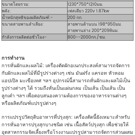
ขนาดโดยรวม:
1230*750*1210มม.
พลัง:
เฟสเดียว 220v 1.87kw
น้ำหนักสุทธิของผลิตภัณฑ์:
-
200 กก.
ขนาดสายพานลำเลียง:
สายพานด้านบน 198*950มม.
สายพานล่าง 200*2098มม.
กำลังการผลิตต่อชั่วโมง-
800--2000กก./ชม.
การทำงาน
การหั่นผักและผลไม้: เครื่องตัดผักอเนกประสงค์สามารถจัดการ
กับผักและผลไม้ที่มีรูปร่างต่างๆ เช่น มันฝรั่ง แครอท หัวหอม
แอปเปิล มะเขือเทศ ฯลฯ อุปกรณ์นี้สามารถหั่นผักและผลไม้เป็น
รูปร่างต่างๆ ได้ รวมถึงหั่นเป็นแผ่นกลม เป็นเส้น เป็นเส้น เป็น
ลูกเต๋า ฯลฯ เพื่อตอบสนองความต้องการของอาหารจานต่างๆ
หรือผลิตภัณฑ์แปรรูปต่างๆ
การแปรรูปวัตถุดิบอาหารที่ปรุงสุก: เครื่องตัดนี้ยังเหมาะสำหรับ
การหั่นอาหารปรุงสุกบางชนิด เช่น เนื้อสัตว์ปรุงสุก เพื่อช่วยให้
อุตสาหกรรมจัดเลี้ยงหรือโรงงานแปรรูปสามารถจัดการส่วนผสม